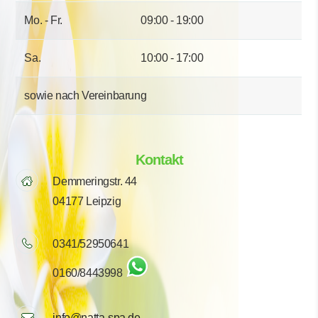
Mo. - Fr.
09:00 - 19:00
Sa.
10:00 - 17:00
sowie nach Vereinbarung
Kontakt
Demmeringstr. 44
04177 Leipzig
0341/52950641
0160/8443998
info@natta-spa.de